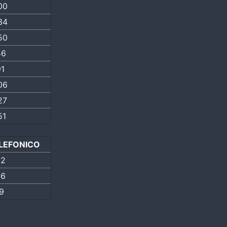
00
34
50
56
1
06
27
51
ELEFONICO
02
06
9