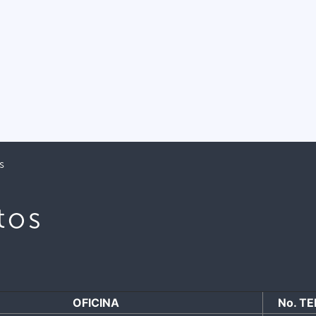
s
tos
OFICINA
No. T