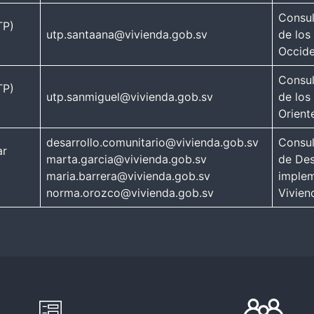
Consul
TP)
utp.santaana@vivienda.gob.sv
de los
Occide
Consul
TP)
utp.sanmiguel@vivienda.gob.sv
de los
Orient
desarrollo.comunitario@vivienda.gob.sv
Consul
ar
marta.garcia@vivienda.gob.sv
de Des
maria.barrera@vivienda.gob.sv
implem
norma.orozco@vivienda.gob.sv
Vivien