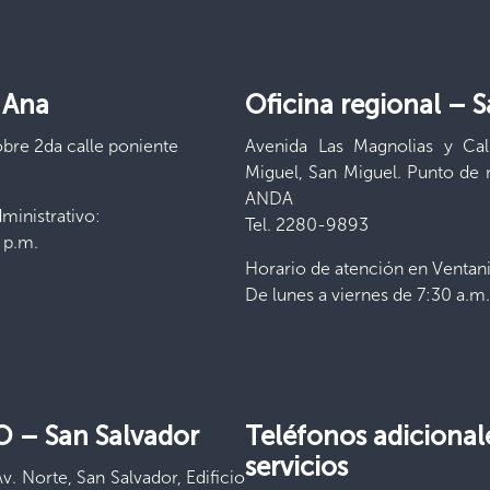
 Ana
Oficina regional –
S
obre 2da calle poniente
Avenida Las Magnolias y Cal
Miguel, San Miguel. Punto de r
ANDA
ministrativo:
Tel. 2280-9893
 p.m.
Horario de atención en Ventanil
De lunes a viernes de 7:30 a.m.
PO –
San Salvador
Teléfonos adicional
servicios
v. Norte, San Salvador, Edificio