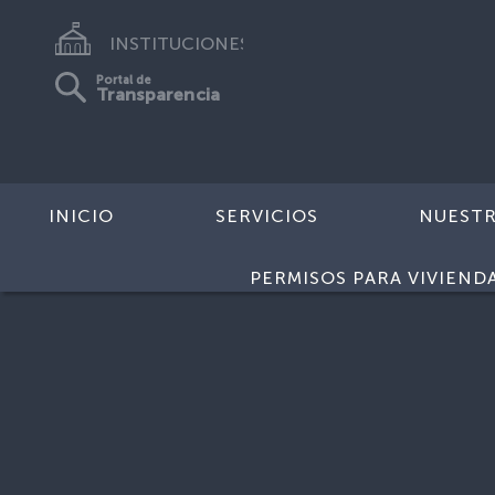
INSTITUCIONES
Portal de
Transparencia
INICIO
SERVICIOS
NUEST
Inicio
>
Oficinas
PERMISOS PARA VIVIEND