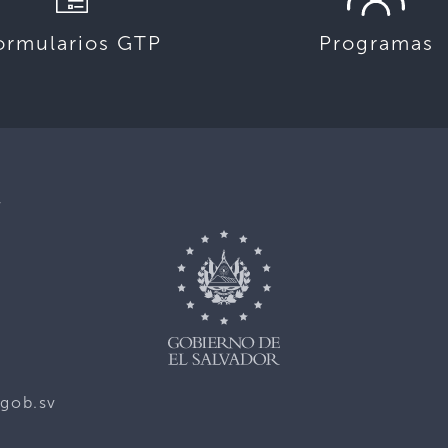
ormularios GTP
Programas
,
gob.sv