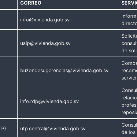
CORREO
SERVI
Inform
info@vivienda.gob.sv
directo
Solici
n
uaip@vivienda.gob.sv
consul
de soli
Compar
buzondesugerencias@vivienda.gob.sv
recome
servici
Consul
relaci
info.rdp@vivienda.gob.sv
profes
reposi
Consul
TP)
utp.central@vivienda.gob.sv
de los