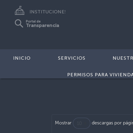
INSTITUCIONES
Portal de
Transparencia
INICIO
SERVICIOS
NUEST
Inicio
>
Procesos de compra
PERMISOS PARA VIVIEND
Mostrar
descargas por pági