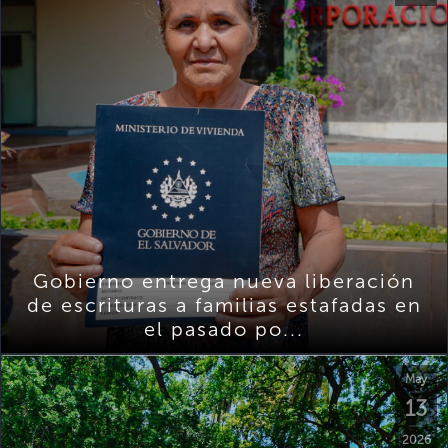
Gobierno entrega nueva liberación
de escrituras a familias estafadas en
el pasado po...
May
13
2026