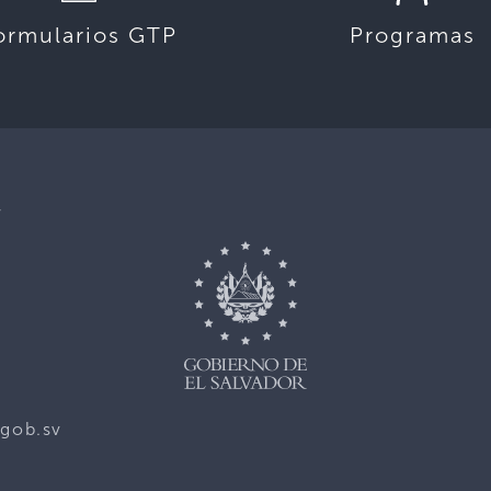
ormularios GTP
Programas
,
gob.sv