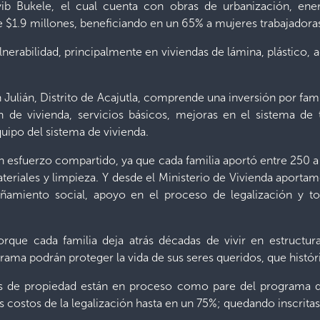
ib Bukele, el cual cuenta con obras de urbanización, energ
e $1.9 millones, beneficiando en un 65% a mujeres trabajadora
ulnerabilidad, principalmente en viviendas de lámina, plástico
 Julián, Distrito de Acajutla, comprende una inversión por f
ón de vivienda, servicios básicos, mejoras en el sistema de
uipo del sistema de vivienda.
 un esfuerzo compartido, ya que cada familia aportó entre 250
teriales y limpieza. Y desde el Ministerio de Vivienda aportamo
miento social, apoyo en el proceso de legalización y to
rque cada familia deja atrás décadas de vivir en estructu
grama podrán proteger la vida de sus seres queridos, que histó
as de propiedad están en proceso como pare del programa de
os costos de la legalización hasta en un 75%; quedando inscrita