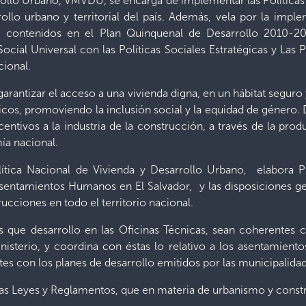
rollo Urbano, VMVDU, se encarga de implementar las Políticas 
rollo urbano y territorial del país. Además, vela por la im
no, contenidos en el Plan Quinquenal de Desarrollo 2010-2
ocial Universal con las Políticas Sociales Estratégicas y Las 
ional.
antizar el acceso a una vivienda digna, en un hábitat seguro y
cos, promoviendo la inclusión social y la equidad de género.
ntivos a la industria de la construcción, a través de la pro
ía nacional.
tica Nacional de Vivienda y Desarrollo Urbano, elabora 
 Asentamientos Humanos en El Salvador, y las disposiciones gen
ucciones en todo el territorio nacional.
 que desarrollo en las Oficinas Técnicas, sean coherentes c
nisterio, y coordina con éstas lo relativo a los asentamiento
tes con los planes de desarrollo emitidos por las municipalid
las Leyes y Reglamentos, que en materia de urbanismo y constr