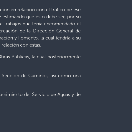
ión en relación con el tráfico de ese
 y estimando que esto debe ser, por su
 de trabajos que tenía encomendado el
creación de la Dirección General de
ación y Fomento, la cual tendría a su
 relación con éstas.
bras Públicas, la cual posteriormente
a Sección de Caminos, así como una
tenimiento del Servicio de Aguas y de
.