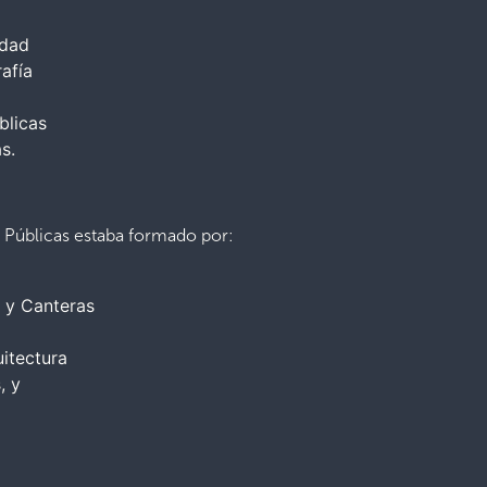
idad
afía
blicas
s.
 Públicas estaba formado por:
s y Canteras
itectura
, y