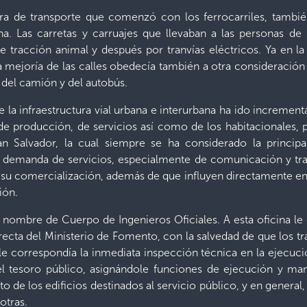
ra de transporte que comenzó con los ferrocarriles, tambié
a. Las carretas y carruajes que llevaban a las personas de
 tracción animal y después por tranvías eléctricos. Ya en la
 la mejoría de las calles obedecía también a otra consideración
 del camión y del autobús.
e la infraestructura vial urbana e interurbana ha ido increm
 de producción, de servicios así como de los habitacionales, p
 Salvador, la cual siempre se ha considerado la princip
 demanda de servicios, especialmente de comunicación y tran
 su comercialización, además de que influyen directamente en l
ión.
l nombre de Cuerpo de Ingenieros Oficiales. A esta oficina le
cta del Ministerio de Fomento, con la salvedad de que los tr
le correspondía la inmediata inspección técnica en la ejecuci
l tesoro público, asignándole funciones de ejecución y man
de los edificios destinados al servicio público, y en general,
otras.