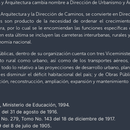
n y Arquitectura cambia nombre a Dirección de Urbanismo y Ar
 Arquitectura y la Dirección de Caminos, se convierte en Dir
s son producto de la necesidad de ordenar el crecimiento
a, por lo cual se le encomiendan las funciones específicas d
 en esta última se incluyen las carreteras interurbanas, rurales
onomía nacional.
blicas, dentro de su organización cuenta con tres Viceminister
nto rural como urbano, así como de los transportes aéreos,
todo lo relativo a las proyecciones de desarrollo urbano, plani
s disminuir el déficit habitacional del país; y de Obras Públi
ación, reconstrucción, ampliación, expansión y mantenimiento de 
, Ministerio de Educación, 1994.
1 del 31 de agosto de 1916.
l No. 279, Tomo No. 143 del 18 de diciembre de 1917.
 del 8 de julio de 1905.