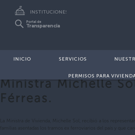
INSTITUCIONES
Portal de
Transparencia
INICIO
SERVICIOS
NUEST
PERMISOS PARA VIVIEND
Ministra Michelle S
Férreas.
La Ministra de Vivienda, Michelle Sol, recibió a los represen
familias asentadas los tramos ex ferroviarios del país y que car