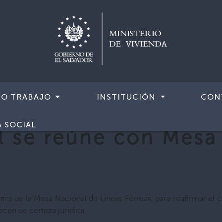
RO TRABAJO
INSTITUCIÓN
CON
A SOCIAL
ol se reúne con Mesa
tantes de la Mesa Nacional de Líneas Férreas, para reafirmar 
ecen de certeza jurídica.