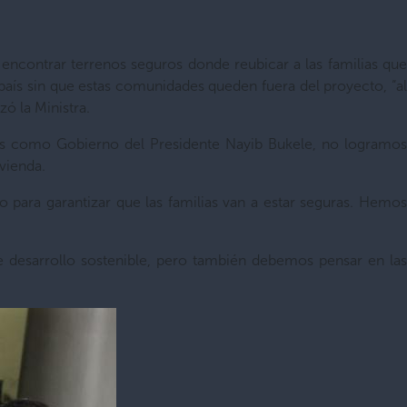
 encontrar terrenos seguros donde reubicar a las familias que
país sin que estas comunidades queden fuera del proyecto, “al
zó la Ministra.
tros como Gobierno del Presidente Nayib Bukele, no logramos
ivienda.
para garantizar que las familias van a estar seguras. Hemos
desarrollo sostenible, pero también debemos pensar en las