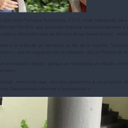
ión Ejecutiva Portuaria Autónoma, CEPA, están trabajando para
 Tren del Pacífico, que pretende impulsar económicamente al 
eo y desarrollo para las familias de las líneas férreas”, enfati
tén a la orilla de un barranco, al filo de la muerte, “noso
reno y que arriesgue la vida de ustedes», dijo la Ministra de V
el respaldo debido, porque se necesitaba un estudio previo 
camino.»
Nacional mencionó que: «no nos oponemos a un proyecto de 
rsos. Necesitamos informar a la población.»