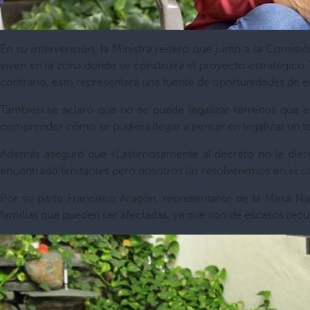
En su intervención, la Ministra reiteró que junto a la Comis
viven en la zona donde se construirá el proyecto estratégico
contrario, esto representará una fuente de oportunidades de empl
También se aclaró que no se puede legalizar terrenos que es
comprender cómo se pudiera llegar a pensar en legalizar un ter
Además aseguró que «Lastimosamente al decreto no le dieron 
encontrado limitantes pero nosotros las resolveremos en el 
Por su parte Francisco Aragón, representante de la Mesa 
familias que pueden ser afectadas, ya que son de escasos recu