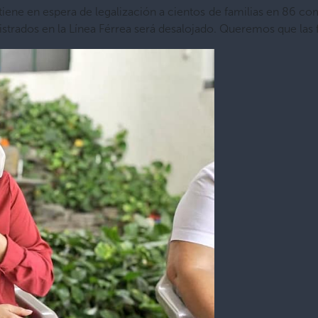
ntiene en espera de legalización a cientos de familias en 86 c
istrados en la Línea Férrea será desalojado. Queremos que las 