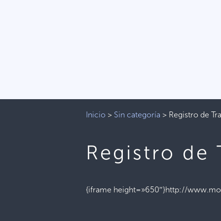
Inicio
>
Sin categoría
>
Registro de Tr
Registro de 
{iframe height=»650″}http://www.mop