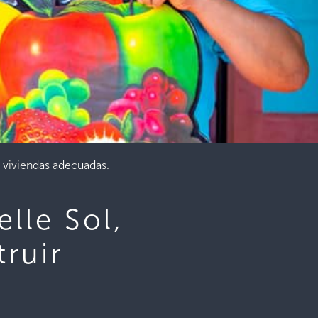
r viviendas adecuadas.
elle Sol,
ruir