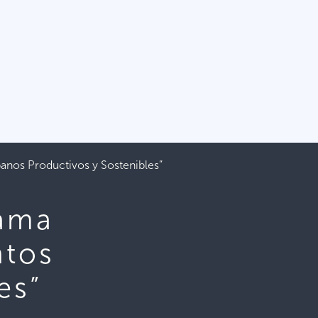
banos Productivos y Sostenibles”
rama
ntos
es”