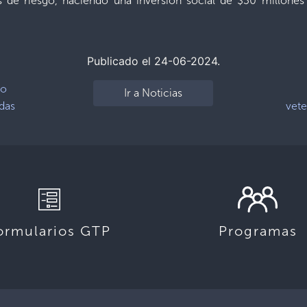
as de riesgo, haciendo una inversión social de $30 millone
Publicado el 24-06-2024.
vo
Ir a Noticias
adas
vete
ormularios GTP
Programas