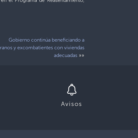
s en el Programa de Reasentamiento,
Gobierno continúa beneficiando a
ranos y excombatientes con viviendas
»»
adecuadas
Avisos