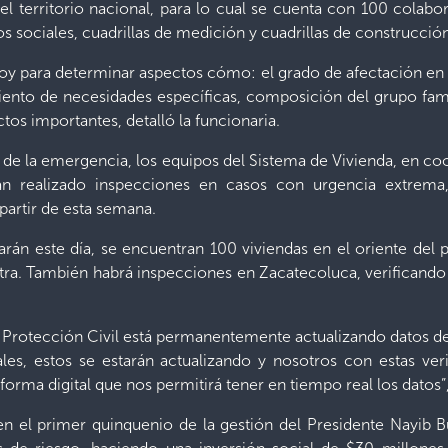
n el territorio nacional, para lo cual se cuenta con 100 colab
os sociales, cuadrillas de medición y cuadrillas de construcció
oy para determinar aspectos cómo: el grado de afectación en la
iento de necesidades específicas, composición del grupo fami
ctos importantes, detalló la funcionaria.
as de la emergencia, los equipos del Sistema de Vivienda, en co
an realizado inspecciones en casos con urgencia extrema,
 partir de esta semana.
zarán este día, se encuentran 100 viviendas en el oriente del 
stra. También habrá inspecciones en Zacatecoluca, verificando
Protección Civil está permanentemente actualizando datos d
les, estos se estarán actualizando y nosotros con estas ve
orma digital que nos permitirá tener en tiempo real los datos”, 
 en el primer quinquenio de la gestión del Presidente Nayib 