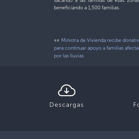
sacando a las familias de esas zon
beneficiando a 1,500 familias.
««
Ministra de Vivienda recibe donati
para continuar apoyo a familias afect
por las lluvias
Descargas
F