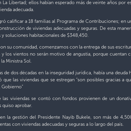
La Libertad; ellos habían esperado más de veinte años por es
ivienda adecuada.
ró calificar a 18 familias al Programa de Contribuciones; en u
construcción de viviendas adecuadas y seguras. De esta manera
s y soluciones habitacionales de $348,450.
con su comunidad, comenzamos con la entrega de sus escrituras
s y los vientos no serán motivo de angustia, porque cuentan 
la Ministra Sol.
ás de dos décadas en la inseguridad jurídica, había una deuda 
ó que las viviendas que se estregan “son posibles gracias 
el Gobierno”
e las viviendas se contó con fondos provienen de un dona
 quiso aprobar.
n la gestión del Presidente Nayib Bukele, son más de 4,500
ntas con viviendas adecuadas y seguras a lo largo del país.