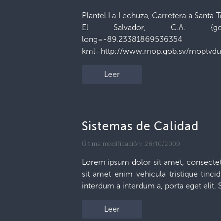
Plantel La Lechuza, Carretera a Santa T
El Salvador, C.A. {googl
long=-89.233818
kml=http://www.mop.gob.sv/moptvd
Leer
Sistemas de Calidad
Última modificación: 26/10/2009
Lorem ipsum dolor sit amet, consectetu
sit amet enim vehicula tristique tincid
interdum a interdum a, porta eget elit.
Leer