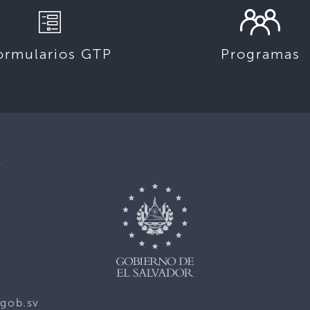
ormularios GTP
Programas
,
gob.sv