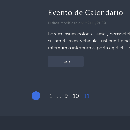
Evento de Calendario
Última modificación: 22/10/2009
Lorem ipsum dolor sit amet, consectetu
sit amet enim vehicula tristique tincid
interdum a interdum a, porta eget elit.
Leer
1
9
10
11
…