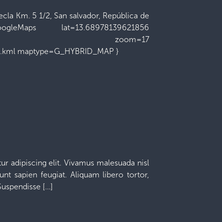
ecla Km. 5 1/2, San salvador, República de
eMaps lat=13.68978139621856
69536354 zoom=17
u.kml maptype=G_HYBRID_MAP }
r adipiscing elit. Vivamus malesuada nisl
unt sapien feugiat. Aliquam libero tortor,
 Suspendisse […]