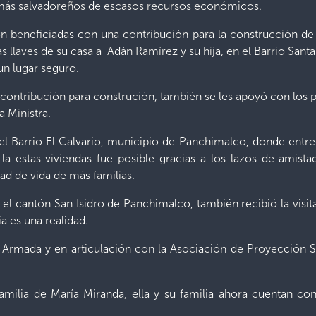
 más salvadoreños de escasos recursos económicos.
n beneficiadas con una contribución para la construcción de v
s llaves de su casa a Adán Ramírez y su hija, en el Barrio Sant
un lugar seguro.
 contribución para construción, también se les apoyó con los p
 Ministra.
el Barrio El Calvario, municipio de Panchimalco, donde entregó
e la estas viviendas fue posible gracias a los lazos de ami
ad de vida de más familias.
 el cantón San Isidro de Panchimalco, también recibió la visit
a es una realidad.
a Armada y en articulación con la Asociación de Proyección 
familia de María Miranda, ella y su familia ahora cuentan co