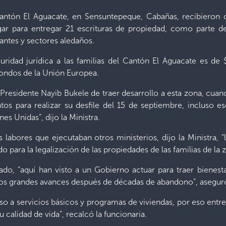
antón El Aguacate, en Sensuntepeque, Cabañas, recibieron c
lugar para entregar 21 escrituras de propiedad, como parte 
antes y sectores aledaños.
guridad jurídica a las familias del Cantón El Aguacate es d
ondos de la Unión Europea.
l Presidente Nayib Bukele de traer desarrollo a esta zona, c
tos para realizar su desfile del 15 de septiembre, incluso 
es Unidas”, dijo la Ministra.
 labores que ejecutaban otros ministerios, dijo la Ministra, 
para la legalización de las propiedades de las familias de la 
lado, “aquí han visto a un Gobierno actuar para traer bienes
os grandes avances después de décadas de abandono”, aseguró 
cceso a servicios básicos y programas de viviendas, por eso en
 calidad de vida”, recalcó la funcionaria.